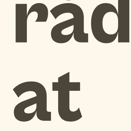
råd 
at