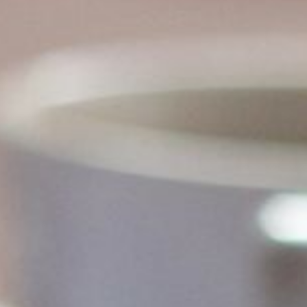
den
Om os
Akut stresstest
Kontakt os
English