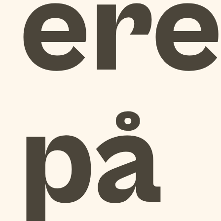
er
på