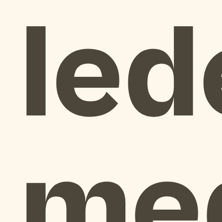
led
me