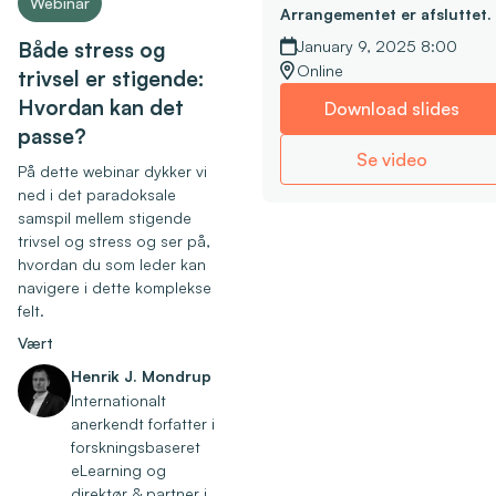
Webinar
Arrangementet er afsluttet.
Både stress og
January 9, 2025 8:00
Online
trivsel er stigende:
Hvordan kan det
Download slides
passe?
Se video
På dette webinar dykker vi
ned i det paradoksale
samspil mellem stigende
trivsel og stress og ser på,
hvordan du som leder kan
navigere i dette komplekse
felt.
Vært
Henrik J. Mondrup
Internationalt
anerkendt forfatter i
forskningsbaseret
eLearning og
direktør & partner i