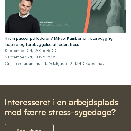
Hvem passer på lederen? Mikael Kamber om bæredygtig
ledelse og forebyggelse af lederstress
September 24, 2026 8:00
September 24, 2026 8:45
Online & Turbinehuset, Adelgade 12, 1340 København
Interesseret i en arbejdsplads
med færre stress-sygedage?
Book demo