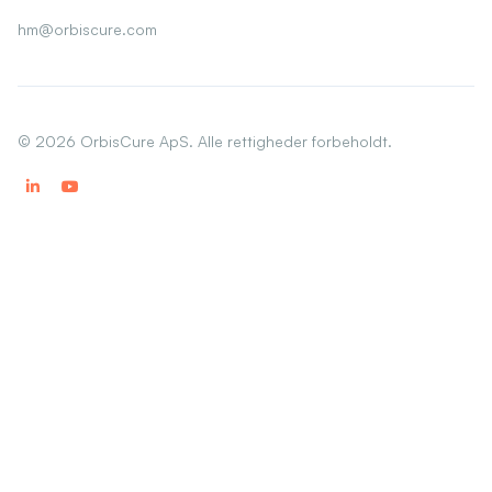
hm@orbiscure.com
©
2026
OrbisCure ApS. Alle rettigheder forbeholdt.

