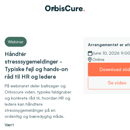
Webinar
Arrangementet er afs
Håndtér
June 10, 2026 9:0
Online
stresssygemeldinger -
Typiske fejl og hands-on
Download sli
råd til HR og ledere
Se video
På webinaret deler ballisager og
Orbiscure viden, typiske faldgruber
og konkrete råd til, hvordan HR og
ledere kan håndtere
stresssygemeldinger på en
ordentlig og bæredygtig måde.
Vært