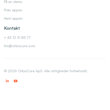
Få en demo
Prøv appen
Hent appen
Kontakt
+ 45 31 31 85 77
hm@orbiscure.com
©
2026
OrbisCure ApS. Alle rettigheder forbeholdt.

